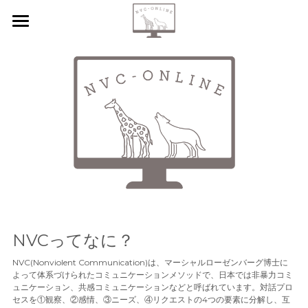
【新規申込】
自己内省
共感傾聴
ニーズカード
月イチ読書会
振り返り会
NVCってなに？
個人セッション
NVC(Nonviolent Communication)は、マーシャルローゼンバーグ博士に
検索
よって体系づけられたコミュニケーションメソッドで、日本では非暴力コミ
ュニケーション、共感コミュニケーションなどと呼ばれています。対話プロ
セスを①観察、②感情、③ニーズ、④リクエストの4つの要素に分解し、互