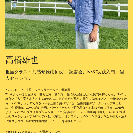
高橋雄也
担当クラス：共感傾聴(朝)(夜)、読書会、
NVC実践入門、
個
人セッション
NVC ON-LINE主宰、ファシリテーター、音楽家。
3.11をきっかけに生き方、暮らし方、働き方、現代の社会に大きな疑問を持った頃、NVCに
出会い「人を変えようとするかわりに、自分自身が見たい変化になればいい」と気づいてか
ら、NVCをシェアする場を12年以上開き続けている。定期開催のワークショップをはじ
め、企業研修、ユース向け合宿、パートナーシップ特化型など対象は多岐に渡る。2019年
より、NVCのサブスクリプションサービス(定額制オンライン講座)を開始し、年間100本以
上のワークショップを行っている。現在は、オンラインに特化したプログラムを個人・法人
に提供しつつ、年に数回宿泊型リトリートを開催している。
note：NVCと出会い人生が変わって10年。