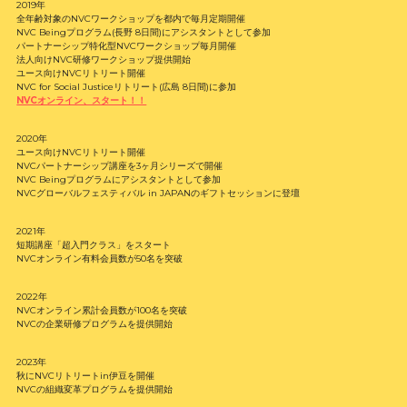
2019年
全年齢対象のNVCワークショップを都内で毎月定期開催
NVC Beingプログラム(長野 8日間)にアシスタントとして参加
パートナーシップ特化型NVCワークショップ毎月開催
法人向けNVC研修ワークショップ提供開始
ユース向けNVCリトリート開催
NVC for Social Justiceリトリート(広島 8日間)に参加
NVCオンライン、スタート！！
2020年
ユース向けNVCリトリート開催
NVCパートナーシップ講座を3ヶ月シリーズで開催
NVC Beingプログラムにアシスタントとして参加
NVCグローバルフェスティバル in JAPANのギフトセッションに登壇
2021年
短期講座「超入門クラス」をスタート
NVCオンライン有料会員数が50名を突破
2022年
NVCオンライン累計会員数が100名を突破
NVCの企業研修プログラムを提供開始
2023年
秋にNVCリトリートin伊豆を開催
NVCの組織変革プログラムを提供開始