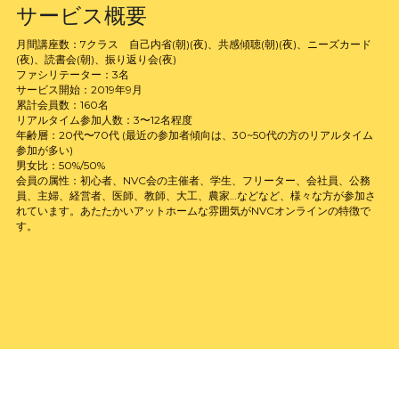
サービス概要
月間講座数：7クラス　自己内省(朝)(夜)、共感傾聴(朝)(夜)、ニーズカード
(夜)、読書会(朝)、振り返り会(夜)
ファシリテーター：3名
サービス開始：2019年9月
累計会員数：160名
リアルタイム参加人数：3〜12名程度
年齢層：20代〜70代 (最近の参加者傾向は、30~50代の方のリアルタイム
参加が多い)
男女比：50%/50%
会員の属性：初心者、NVC会の主催者、学生、フリーター、会社員、公務
員、主婦、経営者、医師、教師、大工、農家…などなど、様々な方が参加さ
れています。あたたかいアットホームな雰囲気がNVCオンラインの特徴で
す。