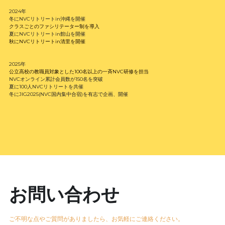
2024年
冬にNVCリトリートin沖縄を開催
クラスごとのファシリテーター制を導入
夏にNVCリトリートin館山を開催
秋にNVCリトリートin清里を開催
2025年
公立高校の教職員対象とした100名以上の一斉NVC研修を担当
NVCオンライン累計会員数が150名を突破
夏に100人NVCリトリートを共催
冬にJIG2025(NVC国内集中合宿)を有志で企画、開催
お問い合わせ
ご不明な点やご質問がありましたら、お気軽にご連絡ください。