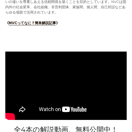
いの違いを尊重しあえる信頼関係を築くことを目的としています。NVCは国
定期クラス申込
内外の社会変革、会社組織、非営利団体、家族間、個人間、自己対話などあ
らゆる場面で活用されています。
《
NVCってなに？簡単解説記事
》
全4本の解説動画、無料公開中！