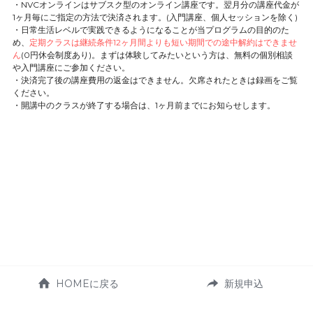
・NVCオンラインはサブスク型のオンライン講座です。翌月分の講座代金が
1ヶ月毎にご指定の方法で決済されます。(入門講座、個人セッションを除く)
・日常生活レベルで実践できるようになることが当プログラムの目的のた
め、
定期クラスは継続条件12ヶ月間よりも短い期間での途中解約はできませ
ん
(0円休会制度あり)。まずは体験してみたいという方は、無料の個別相談
や入門講座にご参加ください。
・決済完了後の講座費用の返金はできません。欠席されたときは録画をご覧
ください。
・開講中のクラスが終了する場合は、1ヶ月前までにお知らせします。
HOMEに戻る
新規申込