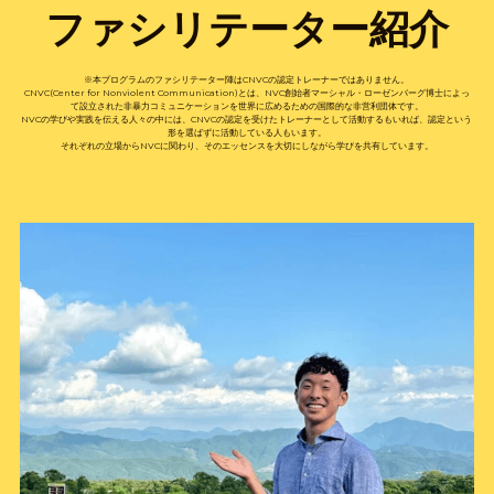
ファシリテーター紹介
※本プログラムのファシリテーター陣はCNVCの認定トレーナーではありません。
CNVC(Center for Nonviolent Communication)とは、NVC創始者マーシャル・ローゼンバーグ博士によっ
て設立された非暴力コミュニケーションを世界に広めるための国際的な非営利団体です。
NVCの学びや実践を伝える人々の中には、CNVCの認定を受けたトレーナーとして活動するもいれば、認定という
形を選ばずに活動している人もいます。
それぞれの立場からNVCに関わり、そのエッセンスを大切にしながら学びを共有しています。