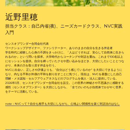
近野里穂
担当クラス：自己内省(夜)、ニーズカードクラス、
NVC実践
入門
センスオブワンダー合同会社代表
ワークショップデザイナー、ファシリテーター、ありのままの自分を生きる伴走者
学生時代に経験した心身の不調をきっかけに、「人はどうすれば、安心して自然体に生きら
れるのか」という問いを探求。大学時代からコーチングや対話を重ね、これまで100名以上
にセッションを提供。自分を縛っていたクセや思い込みをほどき、大切にしたいこととつな
がり、本来の力を取り戻す伴走を行う。
NVCに出会い、正しさや評価よりも、“自分はどう感じているのか” を大切にできるように
なり、内なる平和が外側の平和を創り出すことに気づく。現在は、NVCを基盤にした自己
理解・メタ認知・セルフアウェアネスなどのプログラムを個人・法人に提供している。
2026年3月、センスオブワンダー合同会社を設立。この世界の神秘さや不思議さに感動する
感性（センスオブワンダー）を大切にしながら、「全てのいのちが自然体でかがやく世界」
をテーマに活動している。
note：
NVCって？自分も相手も大切にしながら、心地よい関係性を築く対話法のはなし