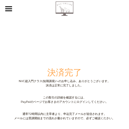
【新規申込】
自己内省
共感傾聴
ニーズカード
決済完了
月イチ読書会
NVC超入門クラス(短期講座)へのお申し込み、ありがとうございます。
決済は正常に完了しました。
振り返り会
この取引の詳細を確認するには、
個人セッション
PayPalのページでお客さまのアカウントにログインしてください。
検索
通常72時間以内に主宰者より、申込完了メールが送信されます。
メールには受講開始までの流れが書かれていますので、必ずご確認ください。