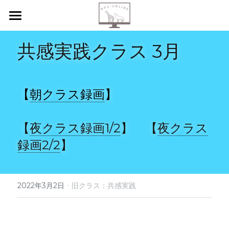
【新規申込】
共感実践クラス 3月
自己内省
共感傾聴
【
朝クラス録画
】
ニーズカード
【
夜クラス録画1/2
】　【
夜クラス
月イチ読書会
録画2/2
】
振り返り会
個人セッション
·
2022年3月2日
旧クラス：共感実践
検索