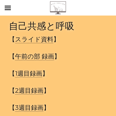
【新規申込】
自己共感と呼吸
自己内省
【
スライド資料
】
共感傾聴
ニーズカード
【
午前の部 録画
】
月イチ読書会
【
1週目録画
】
振り返り会
【
2週目録画
】
個人セッション
検索
【
3週目録画
】