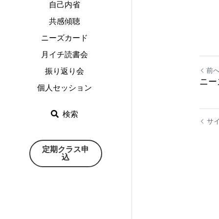
自己内省
共感傾聴
ニーズカード
月イチ読書会
前
振り返り会
ニー
個人セッション
検索
サ
定期クラス申
込