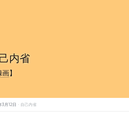
己内省
録画
】
·
年3月12日
自己内省