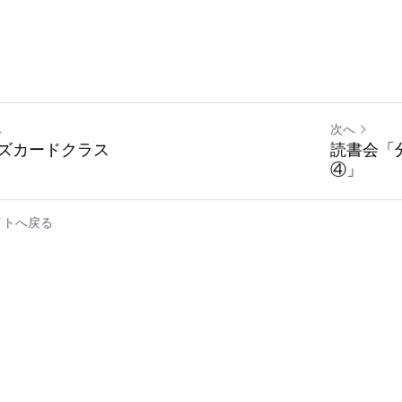
へ
次へ
ズカードクラス
読書会「
④」
イトへ戻る