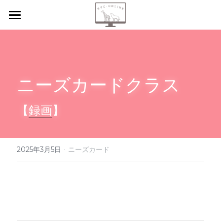
【新規申込】
自己内省
ニーズカードクラス
共感傾聴
ニーズカード
【
録画
】
月イチ読書会
·
振り返り会
2025年3月5日
ニーズカード
個人セッション
検索