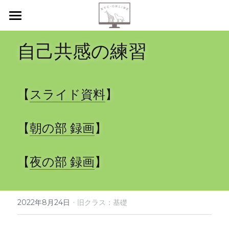
【新規申込】
自己共感の練習
自己内省
共感傾聴
【
スライド資料
】
ニーズカード
【
朝の部 録画
】      
月イチ読書会
振り返り会
【
夜の部 録画
】  
個人セッション
·
2022年8月24日
検索
旧クラス：基礎