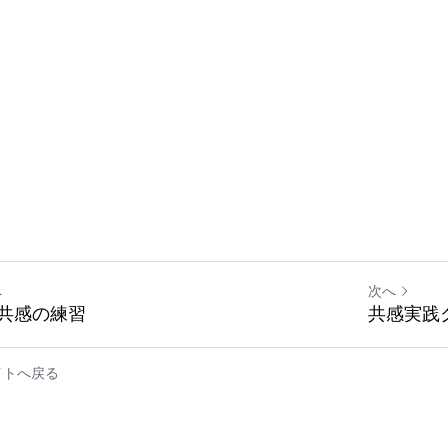
へ
次へ
共感の練習
共感実践
イトへ戻る