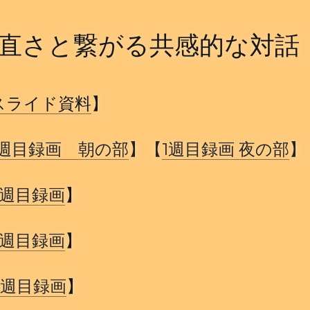
直さと繋がる共感的な対話
スライド資料
】   
1週目録画　朝の部
】【
1週目録画 夜の部
】
週目録画
】                     
週目録画
】                        
4
週目録画
】