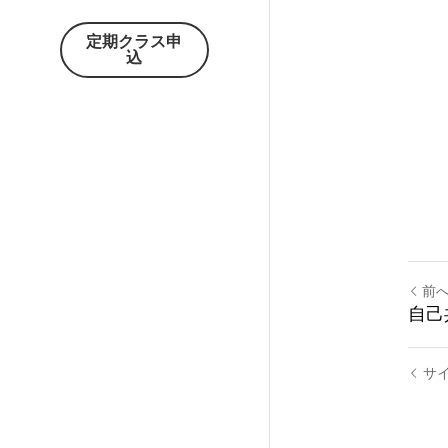
定期クラス申
込
前
自己
サ