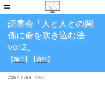
【新規申込】
読書会「人と人との関
自己内省
係に命を吹き込む法
共感傾聴
vol.2」
ニーズカード
【
録画
】【
資料
】
月イチ読書会
振り返り会
·
2026年1月28日
読書会
個人セッション
検索