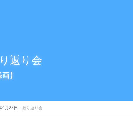
り返り会
録画
】
·
5年4月23日
振り返り会