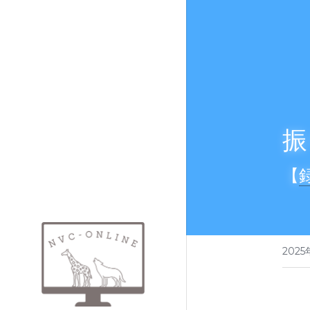
振
【
202