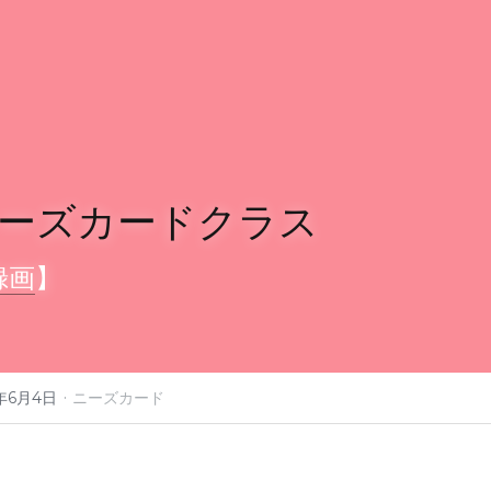
ーズカードクラス
録画
】
·
5年6月4日
ニーズカード