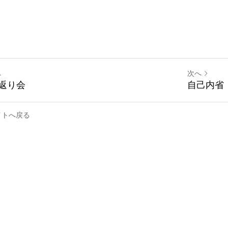
へ
次へ
返り会
自己内省
イトへ戻る