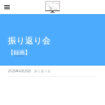
【新規申込】
自己内省
振り返り会
共感傾聴
ニーズカード
【
録画
】
月イチ読書会
·
振り返り会
2025年6月25日
振り返り会
個人セッション
検索