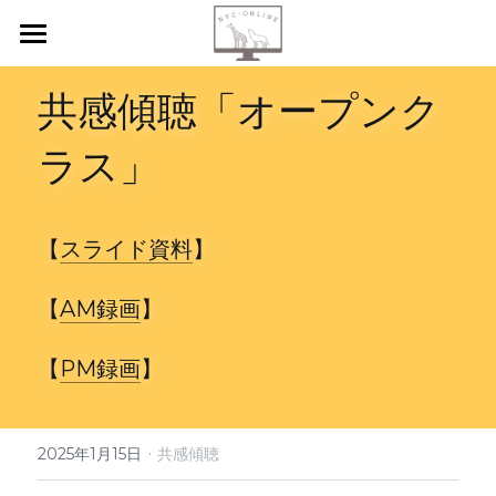
【新規申込】
共感傾聴「オープンク
自己内省
ラス」
共感傾聴
ニーズカード
【
スライド資料
】
月イチ読書会
【
AM録画
】
振り返り会
【
PM録画
】
個人セッション
検索
·
2025年1月15日
共感傾聴