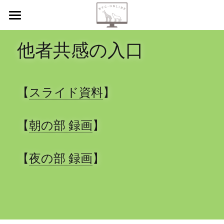
【新規申込】
他者共感の入口
自己内省
共感傾聴
【
スライド資料
】
ニーズカード
【
朝の部 録画
】
月イチ読書会
振り返り会
【
夜の部 録画
】
個人セッション
検索