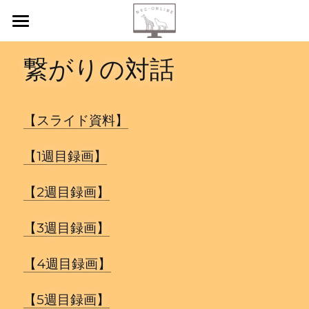
【新規申込】
繋がりの対話
自己内省
共感傾聴
【スライド資料】
ニーズカード
【1週目録画】
月イチ読書会
【2週目録画】
振り返り会
【3週目録画】
個人セッション
【4週目録画】
検索
【5週目録画】