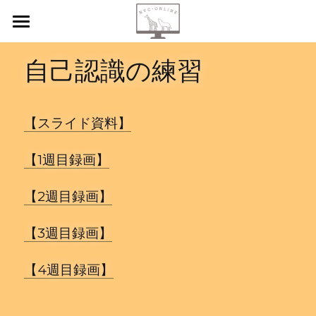
【新規申込】
自己認識の練習
自己内省
共感傾聴
【スライド資料】
ニーズカード
【1週目録画】
月イチ読書会
【2週目録画】
振り返り会
【3週目録画】
個人セッション
【4週目録画】
検索