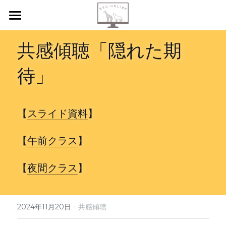
【新規申込】
共感傾聴「隠れた期
自己内省
待」
共感傾聴
ニーズカード
【
スライド資料
】
月イチ読書会
【
午前クラス
】
振り返り会
【
夜間クラス
】
個人セッション
検索
·
2024年11月20日
共感傾聴