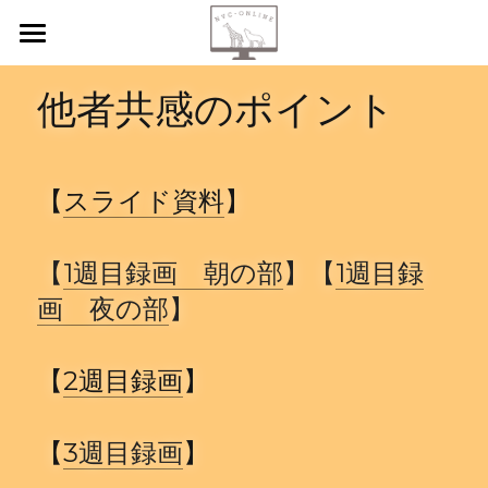
【新規申込】
他者共感のポイント
自己内省
共感傾聴
【
スライド資料
】 
ニーズカード
【
1週目録画　朝の部
】【
1週目録
月イチ読書会
画　夜の部
】
振り返り会
【
2週目録画
】        
個人セッション
検索
【
3
週目録画
】           