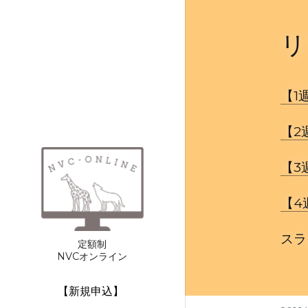
リ
【1
【2
【3
【4
スラ
定額制
NVCオンライン
【新規申込】