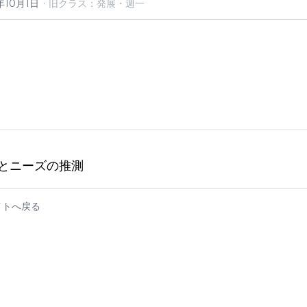
·
年10月1日
旧クラス：発展・週一
とニーズの推測
イトへ戻る