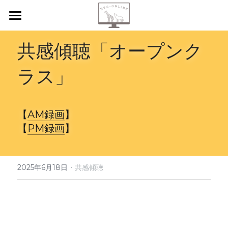
【新規申込】
共感傾聴「オープンク
自己内省
ラス」
共感傾聴
ニーズカード
【
AM録画
】
【
PM録画
】
月イチ読書会
振り返り会
·
2025年6月18日
共感傾聴
個人セッション
検索