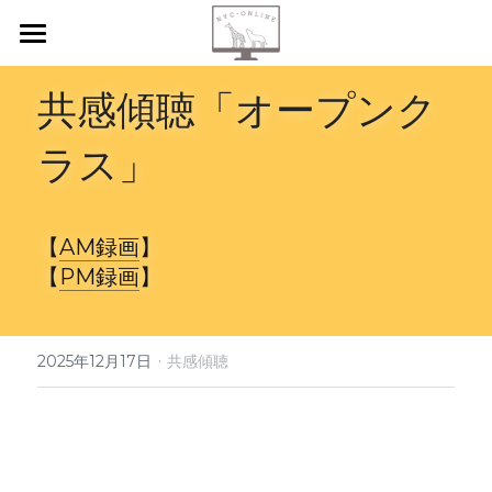
【新規申込】
共感傾聴「オープンク
自己内省
ラス」
共感傾聴
ニーズカード
【
AM録画
】
【
PM録画
】
月イチ読書会
振り返り会
·
2025年12月17日
共感傾聴
個人セッション
検索