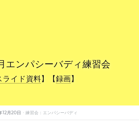
2月エンパシーバディ練習会
スライド資料
】【
録画
】
·
年12月20日
練習会：エンパシーバディ