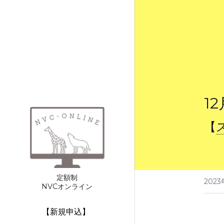
1
【
定額制
2023
NVCオンライン
【新規申込】