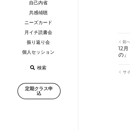
自己内省
共感傾聴
ニーズカード
月イチ読書会
前
振り返り会
12
個人セッション
の」
検索
サ
定期クラス申
込