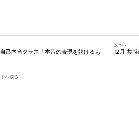
へ
次へ
月 自己内省クラス「本音の表現を妨げるも
12月 共
イトへ戻る